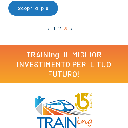
Scopri di più
«
1
2
3
»
TRAINing. IL MIGLIOR
INVESTIMENTO PER IL TUO
FUTURO!