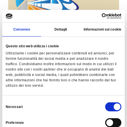
Consenso
Dettagli
Informazioni sui cookie
Questo sito web utilizza i cookie
Utilizziamo i cookie per personalizzare contenuti ed annunci, per
fornire funzionalità dei social media e per analizzare il nostro
Formazione e manutenzione in
traffico. Condividiamo inoltre informazioni sul modo in cui utilizzi il
un’iniziativa di FerPress ad EXPO
nostro sito con i nostri partner che si occupano di analisi dei dati
web, pubblicità e social media, i quali potrebbero combinarle con
Ferroviaria 2019
altre informazioni che hai fornito loro o che hanno raccolto dal tuo
utilizzo dei loro servizi.
Scopri di più
Selezione
Necessari
del
consenso
Preferenze