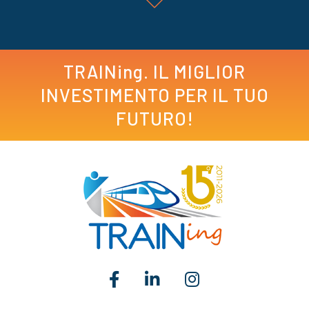
TRAINing. IL MIGLIOR
INVESTIMENTO PER IL TUO
FUTURO!