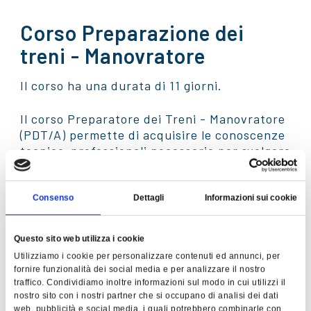
Corso Preparazione dei
treni - Manovratore
Il corso ha una durata di 11 giorni.
Il corso Preparatore dei Treni - Manovratore
(PDT/A) permette di acquisire le conoscenze
tecnico-professionali necessarie per svolgere
una delle professioni più richieste nel mondo
ferroviario.
Consenso
Dettagli
Informazioni sui cookie
In particolare il corso conferisce le
competenze relative a:
Questo sito web utilizza i cookie
operazioni di unione e il distacco dei
Utilizziamo i cookie per personalizzare contenuti ed annunci, per
veicoli;
fornire funzionalità dei social media e per analizzare il nostro
traffico. Condividiamo inoltre informazioni sul modo in cui utilizzi il
predisposizione degli istradamenti;
nostro sito con i nostri partner che si occupano di analisi dei dati
comando dei movimenti di manovra;
web, pubblicità e social media, i quali potrebbero combinarle con