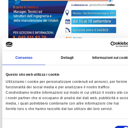
Consenso
Dettagli
Informazioni sui cook
Bereich MECHANIK
Questo sito web utilizza i cookie
Mechanik von
Utilizziamo i cookie per personalizzare contenuti ed annunci, per fornire
Schienenfahrzeugen
funzionalità dei social media e per analizzare il nostro traffico.
Condividiamo inoltre informazioni sul modo in cui utilizzi il nostro sito c
i nostri partner che si occupano di analisi dei dati web, pubblicità e socia
media, i quali potrebbero combinarle con altre informazioni che hai
Der Kurs richtet sich an Manager,
fornito loro o che hanno raccolto dal tuo utilizzo dei loro servizi.
Techniker/innen und Ausbilder/innen im
Bereich Fahrzeugtechnik und -
instandhaltung. Der Kurs umfasst 11 Module
Selezione