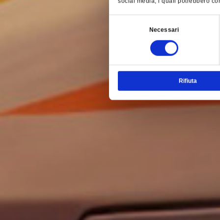
social media, i quali potrebbero com
Selezione
Necessari
del
consenso
Rifiuta