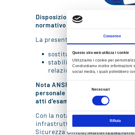
Disposizione di Esercizio RFI n°
normativo Caratteristiche tecnico
Consenso
La presente Disposizione, che en
sostituisce la analoga Dispos
Questo sito web utilizza i cookie
Utilizziamo i cookie per personalizz
stabilisce le limitazioni all
Condividiamo inoltre informazioni su
relazione alla massa dei veico
social media, i quali potrebbero com
Nota ANSFISA U.0004708.26-01-202
Selezione
Necessari
del
personale utilizzato nelle attivit
consenso
atti d’esame.
Con la nota U.0004708.26-01-2023
Rifiuta
infrastrutture e gli Esercenti del
Sicurezza Unico, Autorizzazione d