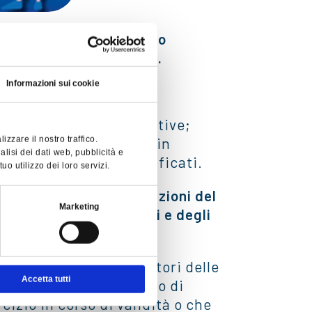
 Aggiornamento del Testo
zionale gestita da RFI”.
Informazioni sui cookie
successive note integrative;
zzare il nostro traffico.
lle linee da percorrere in
alisi dei dati web, pubblicità e
trasporti combinati codificati.
o utilizzo dei loro servizi.
rilascio delle abilitazioni del
Marketing
trasmissione dei verbali e degli
ese Ferroviarie, i Gestori delle
Accetta tutti
tivamente, di Certificato di
cizio in corso di validità o che