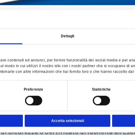
23 del 22/12/2022 “Procedura d’interfaccia.
-funzionali dell’Infrastruttura ferroviaria na
Dettagli
trerà in vigore 30/01/2023:
izione di esercizio RFI n.18 del 11/09/2019 e 
are contenuti ed annunci, per fornire funzionalità dei social media e per anali
a circolazione imposte dalle caratteristiche de
l modo in cui utilizzi il nostro sito con i nostri partner che si occupano di an
li, al carico dei carri e alle dimensioni dei 
binarle con altre informazioni che hai fornito loro o che hanno raccolto dal tu
3 – Nomina delle commissioni d’esame per il 
Preferenze
Statistiche
à di sicurezza della circolazione ferroviaria e 
 in oggetto, ANSFISA ha disposto che le Impr
Accetta selezionati
le linee isolate che siano in possesso, rispet
i Sicurezza o Certificato di Idoneità all’Eser