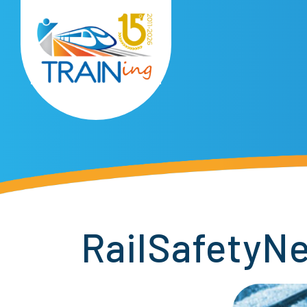
RailSafetyNe