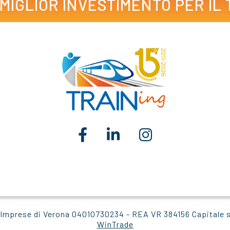
L MIGLIOR INVESTIMENTO PER IL
elle Imprese di Verona 04010730234 - REA VR 384156 Capitale
WinTrade