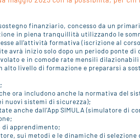
l sostegno finanziario, concesso da un primario
ione in piena tranquillità utilizzando le so
se all’attività formativa (iscrizione al corso,
te avrà inizio solo dopo un periodo ponte di 
volato e in comode rate mensili dilazionabili 
n alto livello di formazione e prepararsi a so
;
che ora includono anche la normativa del s
dei nuovi sistemi di sicurezza);
ate anche dall’App SIMULA (simulatore di co
one;
o di apprendimento;
ettore, sui metodi e le dinamiche di selezione