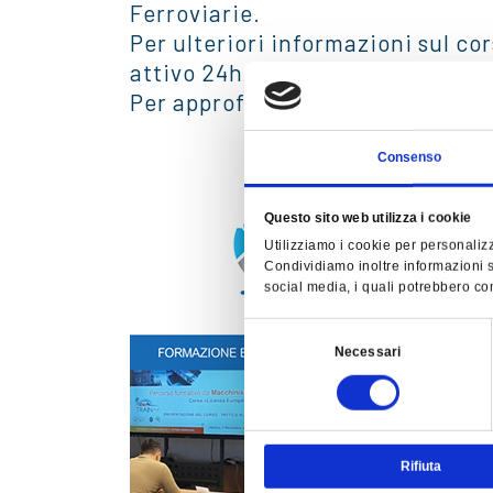
Ferroviarie.
Per ulteriori informazioni sul co
attivo 24h/24 oppure invia una e
Per approfondimenti ulteriori co
Consenso
Questo sito web utilizza i cookie
Utilizziamo i cookie per personalizz
Condividiamo inoltre informazioni su
social media, i quali potrebbero com
Selezione
Necessari
del
consenso
Rifiuta